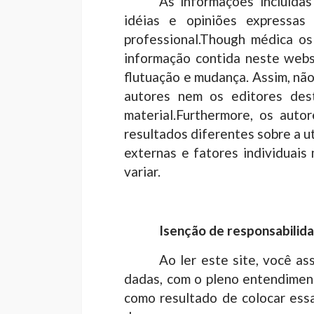
As informações incluídas
idéias e opiniões expressa
professional.Though médica os
informação contida neste websi
flutuação e mudança. Assim, não
autores nem os editores dest
material.Furthermore, os auto
resultados diferentes sobre a u
​​externas e fatores individua
variar.
Isenção de responsabilid
Ao ler este site, você a
dadas, com o pleno entendiment
como resultado de colocar ess