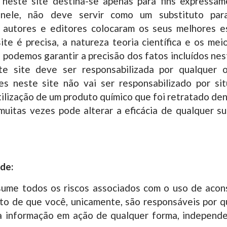
 neste site destina-se apenas para fins expressam
s nele, não deve servir como um substituto pa
 autores e editores colocaram os seus melhores e
te é precisa, a natureza teoria científica e os me
 podemos garantir a precisão dos fatos incluídos ne
e site deve ser responsabilizada por qualquer o
res neste site não vai ser responsabilizado por s
tilização de um produto químico que foi retratado den
is muitas vezes pode alterar a eficácia de qualquer 
ade:
ssume todos os riscos associados com o uso de aco
o de que você, unicamente, são responsáveis ​​por q
a informação em ação de qualquer forma, independ