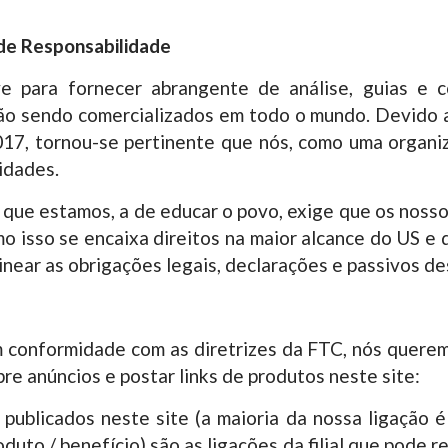
 de Responsabilidade
e para fornecer abrangente de análise, guias e c
ão sendo comercializados em todo o mundo. Devido a
7, tornou-se pertinente que nós, como uma organiza
idades.
que estamos, a de educar o povo, exige que os nosso
 isso se encaixa direitos na maior alcance do US e d
linear as obrigações legais, declarações e passivos de
 conformidade com as diretrizes da FTC, nós querem
re anúncios e postar links de produtos neste site:
 publicados neste site (a maioria da nossa ligação é
duto / benefício) são as ligações da filial que pode